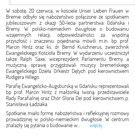
W sobotę, 20 czerwca, w kościele Unser Lieben Frauen w
Bremie odbyło się nabożeństwo połączone ze spotkaniem
jubileuszowym z okazji 50-lecia partnerstwa Gdańska i
Bremy. W polsko-niemieckim dwugłosie o budowaniu
wzajemnych relacji, odpowiedzialności za wspólną
przyszłość i znaczeniu pojednania mówili m.in. bp prof.
Marcin Hintz oraz ks. dr Bernd Kuschnerus, zwierzchnik
Ewangelickiego Kościoła Bremy. W wydarzeniu uczestniczył
także Ralph Saxe, wiceprezydent Parlamentu Bremy, a
muzyczną oprawę przygotowali muzycy bremeńskiego
Ewangelickiego Dzieła Orkiestr Dętych pod kierownictwem
Rüdigera Hillego.
Parafię Ewangelicko-Augsburską w Gdańsku reprezentowali
bp prof. Marcin Hintz z małżonką Iwoną, przedstawiciele
Rady Parafialnej oraz Chór Gloria Dei pod kierownictwem p.
Stanisława Ładziaka.
Spotkanie miało formę nabożeństwa i refleksyjnej rozmowy
prowadzonej w polsko-niemieckim dwugłosie. W centrum
znalazły się pytania o budowanie w...
więcej...