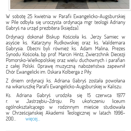
W sobotę 25 kwietnia w Parafii Ewangelicko-Augsburskiej
w Pile odbyła się uroczysta ordynacja mgr teologii Adriany
Gabryś na urząd prezbitera (księdza).
Ordynacji dokonał Biskup Kościoła ks. Jerzy Samiec w
asyście ks. Katarzyny Rudkowskiej oraz ks. Waldemara
Gabrysia. Obecni byli również ks. Adam Malina, Prezes
Synodu Kościoła, bp prof. Marcin Hintz, Zwierzchnik Diecezji
Pomorsko-Wielkopolskiej oraz wielu duchownych i parafian
z całej Polski. Oprawę muzyczną nabożeństwa zapewnił
Chór Ewangelicki im. Oskara Kolberga z Piły.
Z dniem ordynacji ks. Adriana Gabryś została powołana
na wikariuszkę Parafii Ewangelicko-Augsburskiej w Kaliszu.
Ks. Adriana Gabryś urodziła się 15 czerwca 1977
r. w Jastrzębiu-Zdroju. Po ukończeniu liceum
ogólnokształcącego w rodzinnym mieście studiowała
w Chrześcijańskiej Akademii Teologicznej w latach 1996-
200...
więcej...