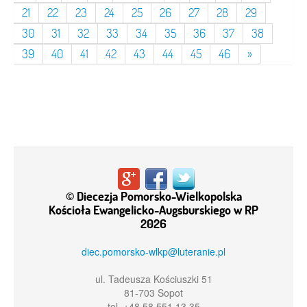
21
22
23
24
25
26
27
28
29
30
31
32
33
34
35
36
37
38
39
40
41
42
43
44
45
46
»
© Diecezja Pomorsko-Wielkopolska
Kościoła Ewangelicko-Augsburskiego w RP
2026
diec.pomorsko-wlkp@luteranie.pl
ul. Tadeusza Kościuszki 51
81-703 Sopot
tel. +48 58 551 13 35