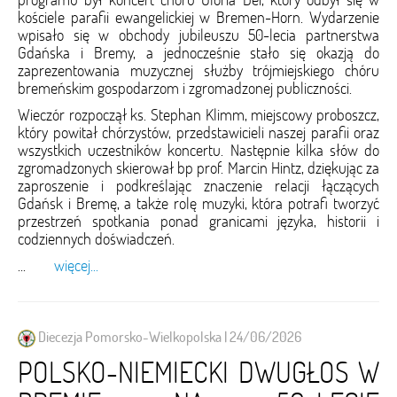
kościele parafii ewangelickiej w Bremen-Horn. Wydarzenie
wpisało się w obchody jubileuszu 50-lecia partnerstwa
Gdańska i Bremy, a jednocześnie stało się okazją do
zaprezentowania muzycznej służby trójmiejskiego chóru
bremeńskim gospodarzom i zgromadzonej publiczności.
Wieczór rozpoczął ks. Stephan Klimm, miejscowy proboszcz,
który powitał chórzystów, przedstawicieli naszej parafii oraz
wszystkich uczestników koncertu. Następnie kilka słów do
zgromadzonych skierował bp prof. Marcin Hintz, dziękując za
zaproszenie i podkreślając znaczenie relacji łączących
Gdańsk i Bremę, a także rolę muzyki, która potrafi tworzyć
przestrzeń spotkania ponad granicami języka, historii i
codziennych doświadczeń.
...
więcej...
Diecezja Pomorsko-Wielkopolska | 24/06/2026
POLSKO-NIEMIECKI DWUGŁOS W