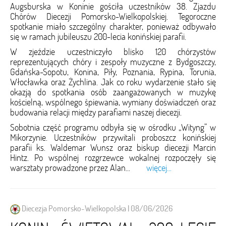
Augsburska w Koninie gościła uczestników 38. Zjazdu
Chórów Diecezji Pomorsko-Wielkopolskiej. Tegoroczne
spotkanie miało szczególny charakter, ponieważ odbywało
się w ramach jubileuszu 200-lecia konińskiej parafii.
W zjeździe uczestniczyło blisko 120 chórzystów
reprezentujących chóry i zespoły muzyczne z Bydgoszczy,
Gdańska-Sopotu, Konina, Piły, Poznania, Rypina, Torunia,
Włocławka oraz Żychlina. Jak co roku wydarzenie stało się
okazją do spotkania osób zaangażowanych w muzykę
kościelną, wspólnego śpiewania, wymiany doświadczeń oraz
budowania relacji między parafiami naszej diecezji.
Sobotnia część programu odbyła się w ośrodku „Wityng” w
Mikorzynie. Uczestników przywitali proboszcz konińskiej
parafii ks. Waldemar Wunsz oraz biskup diecezji Marcin
Hintz. Po wspólnej rozgrzewce wokalnej rozpoczęły się
warsztaty prowadzone przez Alan...
więcej...
Diecezja Pomorsko-Wielkopolska | 08/06/2026