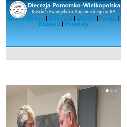
Strona Główna
|
O diecezji
|
Władze
|
Parafie
|
Diakonia
|
Materiały