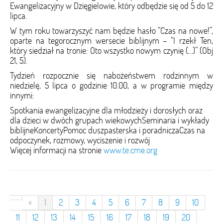
Ewangelizacyjny w Dzięgielowie, który odbędzie się od 5 do 12
lipca.
W tym roku towarzyszyć nam będzie hasło “Czas na nowe!”,
oparte na tegorocznym wersecie biblijnym – “I rzekł Ten,
który siedział na tronie: Oto wszystko nowym czynię (…)” (Obj
21, 5).
Tydzień rozpocznie się nabożeństwem rodzinnym w
niedzielę, 5 lipca o godzinie 10.00, a w programie między
innymi:
Spotkania ewangelizacyjne dla młodzieży i dorosłych oraz
dla dzieci w dwóch grupach wiekowychSeminaria i wykłady
biblijneKoncertyPomoc duszpasterska i poradniczaCzas na
odpoczynek, rozmowy, wyciszenie i rozwój
Więcej informacji na stronie
www.te.cme.org
«
1
2
3
4
5
6
7
8
9
10
11
12
13
14
15
16
17
18
19
20