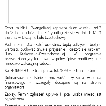
Centrum Misji i Ewangelizacji zaprasza dzieci w wieku od 7
do 12 lat na obóz letni, który odbędzie się w dniach 17–24
sierpnia w Olsztynie koło Częstochowy.
Pod hasłem „Na skale” uczestnicy będą odkrywać biblijne
wartości, budować trwałe przyjaźnie i cieszyć się urokami
Jury Krakowsko-Częstochowskiej. W programie
przewidziano gry terenowe, wspólny śpiew, modlitwę oraz
mnóstwo wakacyjnej radości.
Koszt: 1800 zł (bez transportu) lub 1900 zł (z transportem).
Dofinansowanie: Istnieje możliwość uzyskania wsparcia
finansowego – szczegóły dostępne są na stronie
organizatora.
Zapisy: Termin zgłoszeń upływa 1 lipca. Liczba miejsc jest
ograniczona.
Szczegółowe informacje oraz formularz zapisu znajdują się