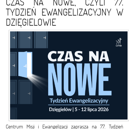
CZAS NA NOWE, CZYLI 77.
TYDZIEŃ EWANGELIZACYJNY W
DZIĘGIELOWIE
Centrum Misji i Ewangelizacji zaprasza na 77. Tydzień