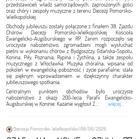
przedstawicieli władz samorządowych, zaproszonych gości
oraz chóry i zespoły muzyczne z terenu Diecezji Pomorsko-
Wielkopolskiej.
Obchody jubileuszu zostały połączone z finałem 38. Zjazdu
Chórów Diecezji Pomorsko-Wielkopolskiej Kościoła
Ewangelicko-Augsburskiego w RP. Zanim rozpoczęło się
uroczyste nabożeństwo, zgromadzeni mogli wysłuchać
pieśni w wykonaniu chórów z Bydgoszczy, Gdańska-Sopotu,
Konina, Piły, Poznania, Rypina i Żychlina, a także zespołu
muzycznego z Włocławka. Muzyka chóralna, wpisana od
pokoleń w ewangelicką pobożność i życie parafialne, stała
się pięknym wprowadzeniem w dziękczynny charakter
jubileuszowego spotkania.
Centralnym punktem obchodów było uroczyste
nabożeństwo z okazji 200-lecia Parafii Ewangelicko-
Augsburskiej w Koninie. Kazanie wygłosił Z...
więcej...
Diecezja Pomorsko-Wielkopolska | 08/06/2026