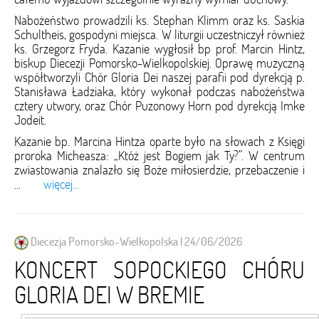
Nabożeństwo prowadzili ks. Stephan Klimm oraz ks. Saskia
Schultheis, gospodyni miejsca. W liturgii uczestniczył również
ks. Grzegorz Fryda. Kazanie wygłosił bp prof. Marcin Hintz,
biskup Diecezji Pomorsko-Wielkopolskiej. Oprawę muzyczną
współtworzyli Chór Gloria Dei naszej parafii pod dyrekcją p.
Stanisława Ładziaka, który wykonał podczas nabożeństwa
cztery utwory, oraz Chór Puzonowy Horn pod dyrekcją Imke
Jodeit.
Kazanie bp. Marcina Hintza oparte było na słowach z Księgi
proroka Micheasza: „Któż jest Bogiem jak Ty?”. W centrum
zwiastowania znalazło się Boże miłosierdzie, przebaczenie i
...
więcej...
Diecezja Pomorsko-Wielkopolska | 24/06/2026
KONCERT SOPOCKIEGO CHÓRU
GLORIA DEI W BREMIE