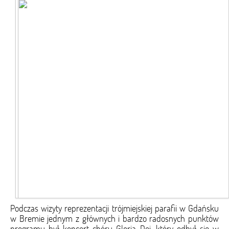
Podczas wizyty reprezentacji trójmiejskiej parafii w Gdańsku
w Bremie jednym z głównych i bardzo radosnych punktów
programu był koncert chóru Gloria Dei, który odbył się w