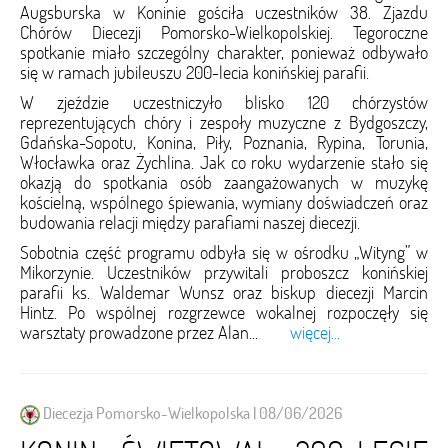
Augsburska w Koninie gościła uczestników 38. Zjazdu
Chórów Diecezji Pomorsko-Wielkopolskiej. Tegoroczne
spotkanie miało szczególny charakter, ponieważ odbywało
się w ramach jubileuszu 200-lecia konińskiej parafii.
W zjeździe uczestniczyło blisko 120 chórzystów
reprezentujących chóry i zespoły muzyczne z Bydgoszczy,
Gdańska-Sopotu, Konina, Piły, Poznania, Rypina, Torunia,
Włocławka oraz Żychlina. Jak co roku wydarzenie stało się
okazją do spotkania osób zaangażowanych w muzykę
kościelną, wspólnego śpiewania, wymiany doświadczeń oraz
budowania relacji między parafiami naszej diecezji.
Sobotnia część programu odbyła się w ośrodku „Wityng” w
Mikorzynie. Uczestników przywitali proboszcz konińskiej
parafii ks. Waldemar Wunsz oraz biskup diecezji Marcin
Hintz. Po wspólnej rozgrzewce wokalnej rozpoczęły się
warsztaty prowadzone przez Alan...
więcej...
Diecezja Pomorsko-Wielkopolska | 08/06/2026