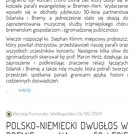
kościele parafii ewangelickiej w Bremen-Horn. Wydarzenie
wpisało się w obchody jubileuszu 50-lecia partnerstwa
Gdańska i Bremy, a jednocześnie stało się okazją do
zaprezentowania muzycznej służby trójmiejskiego chóru
bremeńskim gospodarzom i zgromadzonej publiczności.
Wieczór rozpoczął ks. Stephan Klimm, miejscowy proboszcz,
który powitał chórzystów, przedstawicieli naszej parafii oraz
wszystkich uczestników koncertu. Następnie kilka słów do
zgromadzonych skierował bp prof. Marcin Hintz, dziękując za
zaproszenie i podkreślając znaczenie relacji łączących
Gdańsk i Bremę, a także rolę muzyki, która potrafi tworzyć
przestrzeń spotkania ponad granicami języka, historii i
codziennych doświadczeń.
...
więcej...
Diecezja Pomorsko-Wielkopolska | 24/06/2026
POLSKO-NIEMIECKI DWUGŁOS W