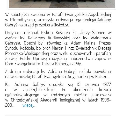
W sobotę 25 kwietnia w Parafii Ewangelicko-Augsburskiej
w Pile odbyła się uroczysta ordynacja mgr teologii Adriany
Gabryś na urząd prezbitera (księdza).
Ordynacji dokonał Biskup Kościoła ks. Jerzy Samiec w
asyście ks. Katarzyny Rudkowskiej oraz ks. Waldemara
Gabrysia. Obecni byli również ks. Adam Malina, Prezes
Synodu Kościoła, bp prof. Marcin Hintz, Zwierzchnik Diecezji
Pomorsko-Wielkopolskiej oraz wielu duchownych i parafian
z całej Polski. Oprawę muzyczną nabożeństwa zapewnił
Chór Ewangelicki im. Oskara Kolberga z Piły.
Z dniem ordynacji ks. Adriana Gabryś została powołana
na wikariuszkę Parafii Ewangelicko-Augsburskiej w Kaliszu.
Ks. Adriana Gabryś urodziła się 15 czerwca 1977
r. w Jastrzębiu-Zdroju. Po ukończeniu liceum
ogólnokształcącego w rodzinnym mieście studiowała
w Chrześcijańskiej Akademii Teologicznej w latach 1996-
200...
więcej...