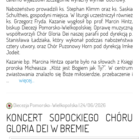
Nabożeństwo prowadzili ks. Stephan Klimm oraz ks. Saskia
Schultheis, gospodyni miejsca. W liturgii uczestniczył również
ks. Grzegorz Fryda. Kazanie wygłosił bp prof. Marcin Hintz,
biskup Diecezji Pomorsko-Wielkopolskiej. Oprawę muzyczną
współtworzyli Chór Gloria Dei naszej parafii pod dyrekcją p.
Stanisława Ładziaka, który wykonał podczas nabożeństwa
cztery utwory, oraz Chór Puzonowy Horn pod dyrekcją Imke
Jodeit.
Kazanie bp. Marcina Hintza oparte było na słowach z Księgi
proroka Micheasza: „Któż jest Bogiem jak Ty?”. W centrum
zwiastowania znalazło się Boże miłosierdzie, przebaczenie i
...
więcej...
Diecezja Pomorsko-Wielkopolska | 24/06/2026
KONCERT SOPOCKIEGO CHÓRU
GLORIA DEI W BREMIE