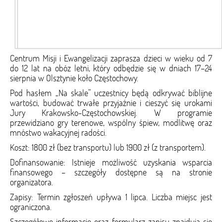
Centrum Misji i Ewangelizacji zaprasza dzieci w wieku od 7
do 12 lat na obóz letni, który odbędzie się w dniach 17–24
sierpnia w Olsztynie koło Częstochowy.
Pod hasłem „Na skale” uczestnicy będą odkrywać biblijne
wartości, budować trwałe przyjaźnie i cieszyć się urokami
Jury Krakowsko-Częstochowskiej. W programie
przewidziano gry terenowe, wspólny śpiew, modlitwę oraz
mnóstwo wakacyjnej radości.
Koszt: 1800 zł (bez transportu) lub 1900 zł (z transportem).
Dofinansowanie: Istnieje możliwość uzyskania wsparcia
finansowego – szczegóły dostępne są na stronie
organizatora.
Zapisy: Termin zgłoszeń upływa 1 lipca. Liczba miejsc jest
ograniczona.
Szczegółowe informacje oraz formularz zapisu znajdują się