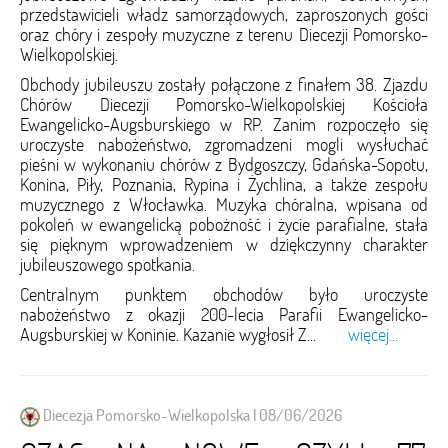
przedstawicieli władz samorządowych, zaproszonych gości
oraz chóry i zespoły muzyczne z terenu Diecezji Pomorsko-
Wielkopolskiej.
Obchody jubileuszu zostały połączone z finałem 38. Zjazdu
Chórów Diecezji Pomorsko-Wielkopolskiej Kościoła
Ewangelicko-Augsburskiego w RP. Zanim rozpoczęło się
uroczyste nabożeństwo, zgromadzeni mogli wysłuchać
pieśni w wykonaniu chórów z Bydgoszczy, Gdańska-Sopotu,
Konina, Piły, Poznania, Rypina i Żychlina, a także zespołu
muzycznego z Włocławka. Muzyka chóralna, wpisana od
pokoleń w ewangelicką pobożność i życie parafialne, stała
się pięknym wprowadzeniem w dziękczynny charakter
jubileuszowego spotkania.
Centralnym punktem obchodów było uroczyste
nabożeństwo z okazji 200-lecia Parafii Ewangelicko-
Augsburskiej w Koninie. Kazanie wygłosił Z...
więcej...
Diecezja Pomorsko-Wielkopolska | 08/06/2026