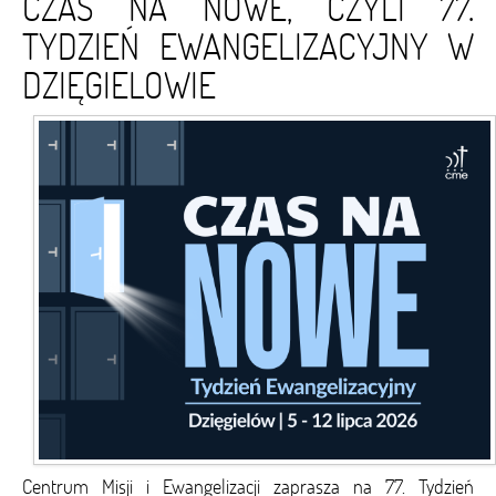
CZAS NA NOWE, CZYLI 77.
TYDZIEŃ EWANGELIZACYJNY W
DZIĘGIELOWIE
Centrum Misji i Ewangelizacji zaprasza na 77. Tydzień