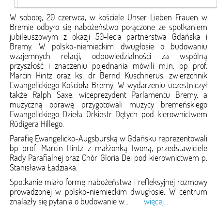
W sobotę, 20 czerwca, w kościele Unser Lieben Frauen w
Bremie odbyło się nabożeństwo połączone ze spotkaniem
jubileuszowym z okazji 50-lecia partnerstwa Gdańska i
Bremy. W polsko-niemieckim dwugłosie o budowaniu
wzajemnych relacji, odpowiedzialności za wspólną
przyszłość i znaczeniu pojednania mówili m.in. bp prof.
Marcin Hintz oraz ks. dr Bernd Kuschnerus, zwierzchnik
Ewangelickiego Kościoła Bremy. W wydarzeniu uczestniczył
także Ralph Saxe, wiceprezydent Parlamentu Bremy, a
muzyczną oprawę przygotowali muzycy bremeńskiego
Ewangelickiego Dzieła Orkiestr Dętych pod kierownictwem
Rüdigera Hillego.
Parafię Ewangelicko-Augsburską w Gdańsku reprezentowali
bp prof. Marcin Hintz z małżonką Iwoną, przedstawiciele
Rady Parafialnej oraz Chór Gloria Dei pod kierownictwem p.
Stanisława Ładziaka.
Spotkanie miało formę nabożeństwa i refleksyjnej rozmowy
prowadzonej w polsko-niemieckim dwugłosie. W centrum
znalazły się pytania o budowanie w...
więcej...