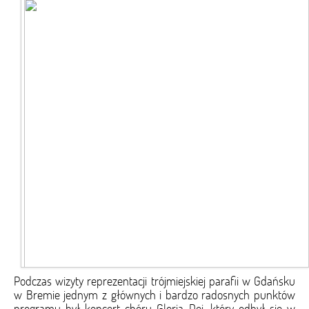
Podczas wizyty reprezentacji trójmiejskiej parafii w Gdańsku
w Bremie jednym z głównych i bardzo radosnych punktów
programu był koncert chóru Gloria Dei, który odbył się w