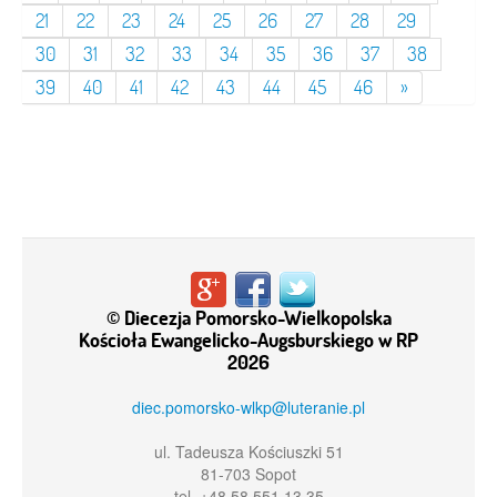
21
22
23
24
25
26
27
28
29
30
31
32
33
34
35
36
37
38
39
40
41
42
43
44
45
46
»
© Diecezja Pomorsko-Wielkopolska
Kościoła Ewangelicko-Augsburskiego w RP
2026
diec.pomorsko-wlkp@luteranie.pl
ul. Tadeusza Kościuszki 51
81-703 Sopot
tel. +48 58 551 13 35