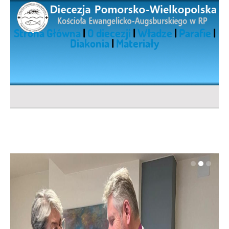
Strona Główna
|
O diecezji
|
Władze
|
Parafie
|
Diakonia
|
Materiały