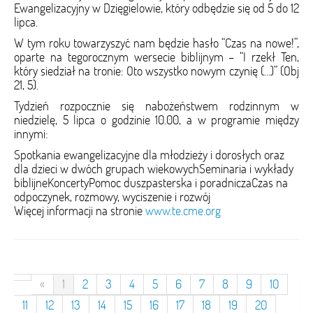
Ewangelizacyjny w Dzięgielowie, który odbędzie się od 5 do 12
lipca.
W tym roku towarzyszyć nam będzie hasło “Czas na nowe!”,
oparte na tegorocznym wersecie biblijnym – “I rzekł Ten,
który siedział na tronie: Oto wszystko nowym czynię (…)” (Obj
21, 5).
Tydzień rozpocznie się nabożeństwem rodzinnym w
niedzielę, 5 lipca o godzinie 10.00, a w programie między
innymi:
Spotkania ewangelizacyjne dla młodzieży i dorosłych oraz
dla dzieci w dwóch grupach wiekowychSeminaria i wykłady
biblijneKoncertyPomoc duszpasterska i poradniczaCzas na
odpoczynek, rozmowy, wyciszenie i rozwój
Więcej informacji na stronie
www.te.cme.org
«
1
2
3
4
5
6
7
8
9
10
11
12
13
14
15
16
17
18
19
20