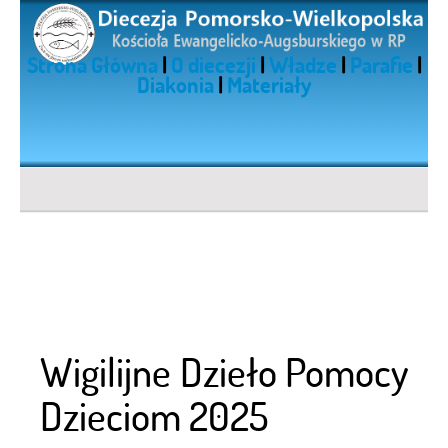
Strona Główna
|
O diecezji
|
Władze
|
Parafie
|
Diakonia
|
Materiały
Wigilijne Dzieło Pomocy
Dzieciom 2025