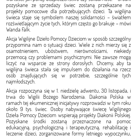
pozyskane ze sprzedaży świec zostaną przekazane na
projekty pomocowe dla potrzebujących dzieci. Ta wigilijna
świeca staje się symbolem naszej solidarności – światłem
rozświetlającym życie tych, którym często go brakuje – mówi
Wanda Falk.
Akcja Wigilijne Dzieło Pomocy Dzieciom w sposób szczególny
przypomina nam o sytuacji dzieci. Wiele z nich mierzy się z
osamotnieniem, ubóstwem, nierównościami, niekiedy
przemocą czy problemami psychicznymi. Nie zawsze mogą
liczyć na wsparcie ze strony dorosłych. Chcemy, aby ta
wigilijna świeca stała się impulsem do działania na rzecz
osób znajdujących się w potrzebie, szczególnie tych
najmłodszych.
Akcja rozpoczyna się w 1. niedzielę adwentu, 30 listopada, i
trwa do Wigilii Bożego Narodzenia. Diakonia Polska w
ramach tej ekumenicznej inicjatywy rozprowadzi w tym roku
około 9 tys. świec. Osoby nabywające świecę Wigilijnego
Dzieła Pomocy Dzieciom wspierają projekty Diakonii Polskiej.
Pozyskane środki zostaną przeznaczone na pomoc
edukacyjną, psychologiczną i terapeutyczną, rehabilitację i
leczenie dzieci, zorganizowane formy letniego wypoczynku,