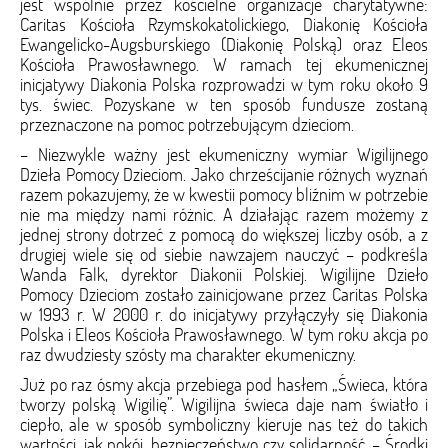
jest wspólnie przez kościelne organizacje charytatywne:
Caritas Kościoła Rzymskokatolickiego, Diakonię Kościoła
Ewangelicko-Augsburskiego (Diakonię Polską) oraz Eleos
Kościoła Prawosławnego. W ramach tej ekumenicznej
inicjatywy Diakonia Polska rozprowadzi w tym roku około 9
tys. świec. Pozyskane w ten sposób fundusze zostaną
przeznaczone na pomoc potrzebującym dzieciom.
– Niezwykle ważny jest ekumeniczny wymiar Wigilijnego
Dzieła Pomocy Dzieciom. Jako chrześcijanie różnych wyznań
razem pokazujemy, że w kwestii pomocy bliźnim w potrzebie
nie ma między nami różnic. A działając razem możemy z
jednej strony dotrzeć z pomocą do większej liczby osób, a z
drugiej wiele się od siebie nawzajem nauczyć – podkreśla
Wanda Falk, dyrektor Diakonii Polskiej. Wigilijne Dzieło
Pomocy Dzieciom zostało zainicjowane przez Caritas Polska
w 1993 r. W 2000 r. do inicjatywy przyłączyły się Diakonia
Polska i Eleos Kościoła Prawosławnego. W tym roku akcja po
raz dwudziesty szósty ma charakter ekumeniczny.
Już po raz ósmy akcja przebiega pod hasłem „Świeca, która
tworzy polską Wigilię”. Wigilijna świeca daje nam światło i
ciepło, ale w sposób symboliczny kieruje nas też do takich
wartości, jak pokój, bezpieczeństwo czy solidarność. – Środki