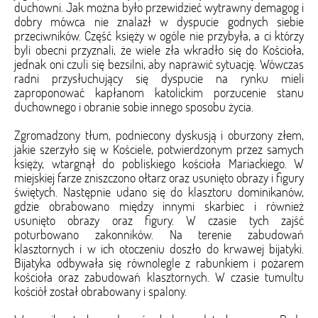
duchowni. Jak można było przewidzieć wytrawny demagog i
dobry mówca nie znalazł w dyspucie godnych siebie
przeciwników. Część księży w ogóle nie przybyła, a ci którzy
byli obecni przyznali, że wiele zła wkradło się do Kościoła,
jednak oni czuli się bezsilni, aby naprawić sytuację. Wówczas
radni przysłuchujący się dyspucie na rynku mieli
zaproponować kapłanom katolickim porzucenie stanu
duchownego i obranie sobie innego sposobu życia.
Zgromadzony tłum, podniecony dyskusją i oburzony złem,
jakie szerzyło się w Kościele, potwierdzonym przez samych
księży, wtargnął do pobliskiego kościoła Mariackiego. W
miejskiej farze zniszczono ołtarz oraz usunięto obrazy i figury
świętych. Następnie udano się do klasztoru dominikanów,
gdzie obrabowano między innymi skarbiec i również
usunięto obrazy oraz figury. W czasie tych zajść
poturbowano zakonników. Na terenie zabudowań
klasztornych i w ich otoczeniu doszło do krwawej bijatyki.
Bijatyka odbywała się równolegle z rabunkiem i pożarem
kościoła oraz zabudowań klasztornych. W czasie tumultu
kościół został obrabowany i spalony.