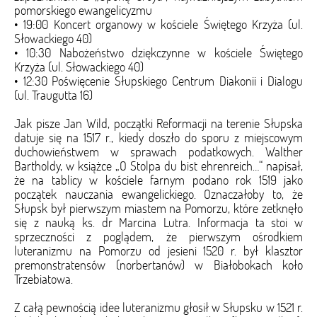
pomorskiego ewangelicyzmu
• 19:00 Koncert organowy w kościele Świętego Krzyża (ul.
Słowackiego 40)
• 10:30 Nabożeństwo dziękczynne w kościele Świętego
Krzyża (ul. Słowackiego 40)
• 12:30 Poświęcenie Słupskiego Centrum Diakonii i Dialogu
(ul. Traugutta 16)
Jak pisze Jan Wild, początki Reformacji na terenie Słupska
datuje się na 1517 r., kiedy doszło do sporu z miejscowym
duchowieństwem w sprawach podatkowych. Walther
Bartholdy, w książce „O Stolpa du bist ehrenreich…“ napisał,
że na tablicy w kościele farnym podano rok 1519 jako
początek nauczania ewangelickiego. Oznaczałoby to, że
Słupsk był pierwszym miastem na Pomorzu, które zetknęło
się z nauką ks. dr Marcina Lutra. Informacja ta stoi w
sprzeczności z poglądem, że pierwszym ośrodkiem
luteranizmu na Pomorzu od jesieni 1520 r. był klasztor
premonstratensów (norbertanów) w Białobokach koło
Trzebiatowa.
Z całą pewnością idee luteranizmu głosił w Słupsku w 1521 r.