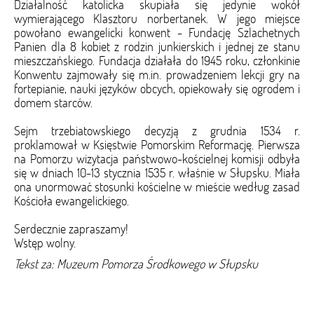
Działalność katolicka skupiała się jedynie wokół
wymierającego Klasztoru norbertanek. W jego miejsce
powołano ewangelicki konwent - Fundację Szlachetnych
Panien dla 8 kobiet z rodzin junkierskich i jednej ze stanu
mieszczańskiego. Fundacja działała do 1945 roku, członkinie
Konwentu zajmowały się m.in. prowadzeniem lekcji gry na
fortepianie, nauki języków obcych, opiekowały się ogrodem i
domem starców.
Sejm trzebiatowskiego decyzją z grudnia 1534 r.
proklamował w Księstwie Pomorskim Reformację. Pierwsza
na Pomorzu wizytacja państwowo-kościelnej komisji odbyła
się w dniach 10-13 stycznia 1535 r. właśnie w Słupsku. Miała
ona unormować stosunki kościelne w mieście według zasad
Kościoła ewangelickiego.
Serdecznie zapraszamy!
Wstęp wolny.
Tekst za: Muzeum Pomorza Środkowego w Słupsku