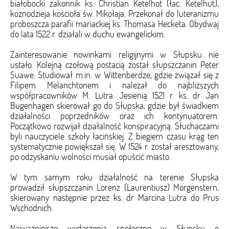
białobocki zakonnik ks. Christian Ketelhot (łac. Ketelhut),
koznodzieja kościoła św. Mikołaja. Przekonał do luteranizmu
proboszcza parafii mariackiej ks. Thomasa Hecketa. Obydwaj
do lata 1522 r. działali w duchu ewangelickim.
Zainteresowanie nowinkami religijnymi w Słupsku nie
ustało. Kolejną czołową postacią został słupszczanin Peter
Suawe. Studiował m.in. w Wittenberdze, gdzie związał się z
Filipem Melanchtonem i należał do najbliższych
współpracowników M. Lutra. Jesienią 1521 r. ks. dr Jan
Bugenhagen skierował go do Słupska, gdzie był świadkiem
działalności poprzedników oraz ich kontynuatorem.
Początkowo rozwijał działalność konspiracyjną. Słuchaczami
byli nauczyciele szkoły łacińskiej. Z biegiem czasu krąg ten
systematycznie powiększał się. W 1524 r. został aresztowany,
po odzyskaniu wolności musiał opuścić miasto.
W tym samym roku działalność na terenie Słupska
prowadził słupszczanin Lorenz (Laurentiusz) Morgenstern,
skierowany następnie przez ks. dr Marcina Lutra do Prus
Wschodnich.
Najważniejsze wydarzenia społeczne w Słupsku o