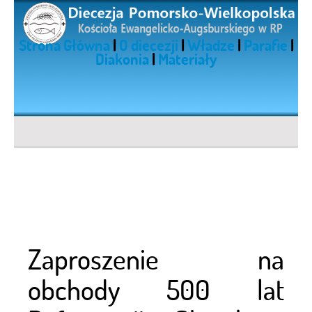
Strona Główna
|
O diecezji
|
Władze
|
Parafie
|
Diakonia
|
Materiały
Zaproszenie na
obchody 500 lat