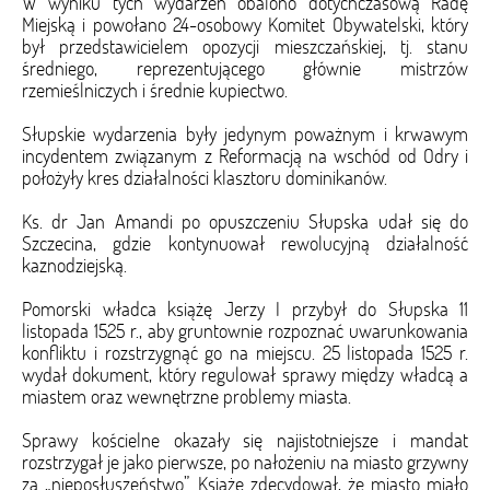
W wyniku tych wydarzeń obalono dotychczasową Radę
Miejską i powołano 24-osobowy Komitet Obywatelski, który
był przedstawicielem opozycji mieszczańskiej, tj. stanu
średniego, reprezentującego głównie mistrzów
rzemieślniczych i średnie kupiectwo.
Słupskie wydarzenia były jedynym poważnym i krwawym
incydentem związanym z Reformacją na wschód od Odry i
położyły kres działalności klasztoru dominikanów.
Ks. dr Jan Amandi po opuszczeniu Słupska udał się do
Szczecina, gdzie kontynuował rewolucyjną działalność
kaznodziejską.
Pomorski władca książę Jerzy I przybył do Słupska 11
listopada 1525 r., aby gruntownie rozpoznać uwarunkowania
konfliktu i rozstrzygnąć go na miejscu. 25 listopada 1525 r.
wydał dokument, który regulował sprawy między władcą a
miastem oraz wewnętrzne problemy miasta.
Sprawy kościelne okazały się najistotniejsze i mandat
rozstrzygał je jako pierwsze, po nałożeniu na miasto grzywny
za „nieposłuszeństwo”. Książę zdecydował, że miasto miało